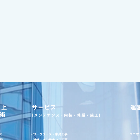
以上
サービス
運
術
(メンテナンス・内装・修繕・施工)
て
- ワークブース・家具工事
ユニオ
能
- 補修・メンテナンス工事